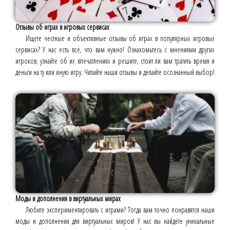
Отзывы об играх в игровых сервисах
Ищете честные и объективные отзывы об играх в популярных игровых
сервисах? У нас есть всё, что вам нужно! Ознакомьтесь с мнениями других
игроков, узнайте об их впечатлениях и решите, стоит ли вам тратить время и
деньги на ту или иную игру. Читайте наши отзывы и делайте осознанный выбор!
Моды и дополнения в виртуальных мирах
Любите экспериментировать с играми? Тогда вам точно понравятся наши
моды и дополнения для виртуальных миров! У нас вы найдёте уникальные