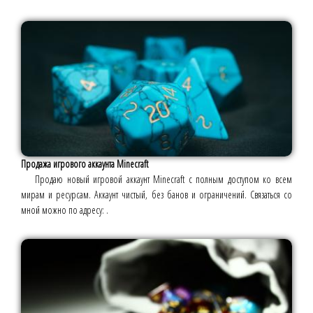
Продажа игрового аккаунта Minecraft
Продаю новый игровой аккаунт Minecraft с полным доступом ко всем
мирам и ресурсам. Аккаунт чистый, без банов и ограничений. Связаться со
мной можно по адресу: .