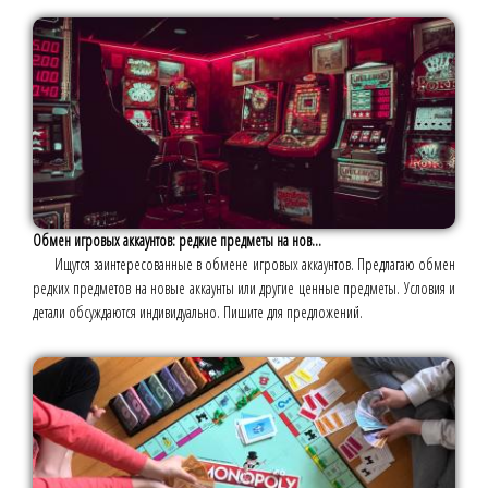
Обмен игровых аккаунтов: редкие предметы на нов...
Ищутся заинтересованные в обмене игровых аккаунтов. Предлагаю обмен
редких предметов на новые аккаунты или другие ценные предметы. Условия и
детали обсуждаются индивидуально. Пишите для предложений.