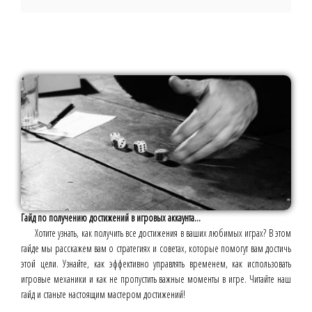
Гайд по получению достижений в игровых аккаунта...
Хотите узнать, как получить все достижения в ваших любимых играх? В этом
гайде мы расскажем вам о стратегиях и советах, которые помогут вам достичь
этой цели. Узнайте, как эффективно управлять временем, как использовать
игровые механики и как не пропустить важные моменты в игре. Читайте наш
гайд и станьте настоящим мастером достижений!