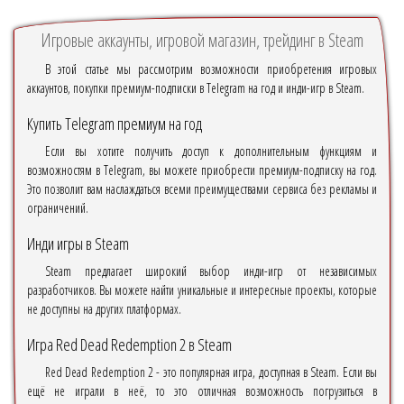
Игровые аккаунты, игровой магазин, трейдинг в Steam
В этой статье мы рассмотрим возможности приобретения игровых
аккаунтов, покупки премиум-подписки в Telegram на год и инди-игр в Steam.
Купить Telegram премиум на год
Если вы хотите получить доступ к дополнительным функциям и
возможностям в Telegram, вы можете приобрести премиум-подписку на год.
Это позволит вам наслаждаться всеми преимуществами сервиса без рекламы и
ограничений.
Инди игры в Steam
Steam предлагает широкий выбор инди-игр от независимых
разработчиков. Вы можете найти уникальные и интересные проекты, которые
не доступны на других платформах.
Игра Red Dead Redemption 2 в Steam
Red Dead Redemption 2 - это популярная игра, доступная в Steam. Если вы
ещё не играли в неё, то это отличная возможность погрузиться в