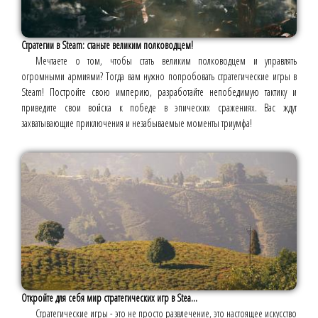
Стратегии в Steam: станьте великим полководцем!
Мечтаете о том, чтобы стать великим полководцем и управлять
огромными армиями? Тогда вам нужно попробовать стратегические игры в
Steam! Постройте свою империю, разработайте непобедимую тактику и
приведите свои войска к победе в эпических сражениях. Вас ждут
захватывающие приключения и незабываемые моменты триумфа!
Откройте для себя мир стратегических игр в Stea...
Стратегические игры - это не просто развлечение, это настоящее искусство