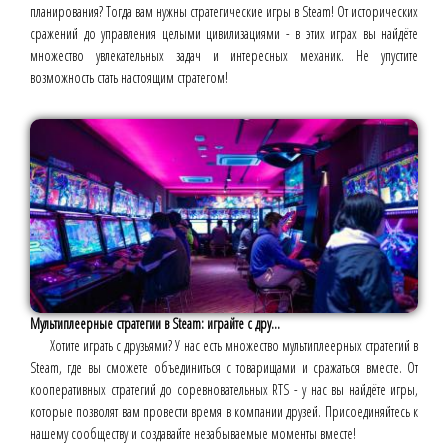
планирования? Тогда вам нужны стратегические игры в Steam! От исторических
сражений до управления целыми цивилизациями - в этих играх вы найдёте
множество увлекательных задач и интересных механик. Не упустите
возможность стать настоящим стратегом!
Мультиплеерные стратегии в Steam: играйте с дру...
Хотите играть с друзьями? У нас есть множество мультиплеерных стратегий в
Steam, где вы сможете объединиться с товарищами и сражаться вместе. От
кооперативных стратегий до соревновательных RTS - у нас вы найдёте игры,
которые позволят вам провести время в компании друзей. Присоединяйтесь к
нашему сообществу и создавайте незабываемые моменты вместе!