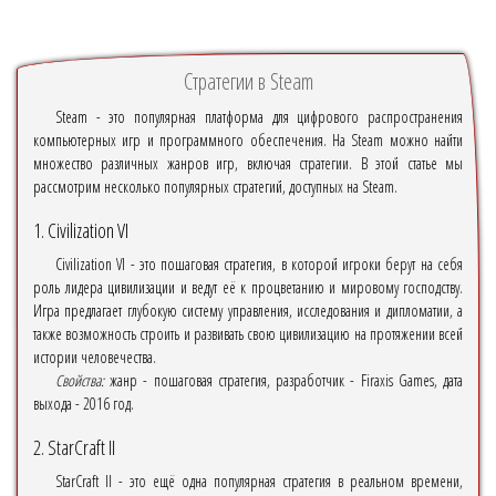
Стратегии в Steam
Steam - это популярная платформа для цифрового распространения
компьютерных игр и программного обеспечения. На Steam можно найти
множество различных жанров игр, включая стратегии. В этой статье мы
рассмотрим несколько популярных стратегий, доступных на Steam.
1. Civilization VI
Civilization VI - это пошаговая стратегия, в которой игроки берут на себя
роль лидера цивилизации и ведут её к процветанию и мировому господству.
Игра предлагает глубокую систему управления, исследования и дипломатии, а
также возможность строить и развивать свою цивилизацию на протяжении всей
истории человечества.
Свойства:
жанр - пошаговая стратегия, разработчик - Firaxis Games, дата
выхода - 2016 год.
2. StarCraft II
StarCraft II - это ещё одна популярная стратегия в реальном времени,