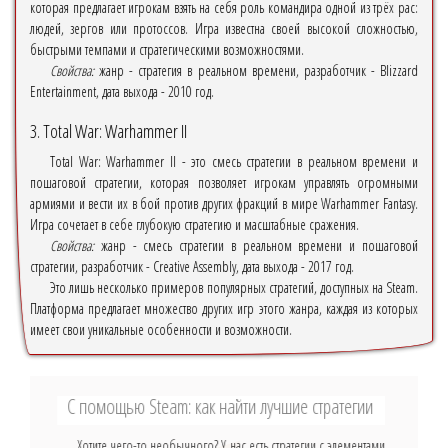
которая предлагает игрокам взять на себя роль командира одной из трёх рас:
людей, зергов или протоссов. Игра известна своей высокой сложностью,
быстрыми темпами и стратегическими возможностями.
Свойства:
жанр - стратегия в реальном времени, разработчик - Blizzard
Entertainment, дата выхода - 2010 год.
3. Total War: Warhammer II
Total War: Warhammer II - это смесь стратегии в реальном времени и
пошаговой стратегии, которая позволяет игрокам управлять огромными
армиями и вести их в бой против других фракций в мире Warhammer Fantasy.
Игра сочетает в себе глубокую стратегию и масштабные сражения.
Свойства:
жанр - смесь стратегии в реальном времени и пошаговой
стратегии, разработчик - Creative Assembly, дата выхода - 2017 год.
Это лишь несколько примеров популярных стратегий, доступных на Steam.
Платформа предлагает множество других игр этого жанра, каждая из которых
имеет свои уникальные особенности и возможности.
С помощью Steam: как найти лучшие стратегии
Хотите чего-то необычного? У нас есть стратегии с элементами