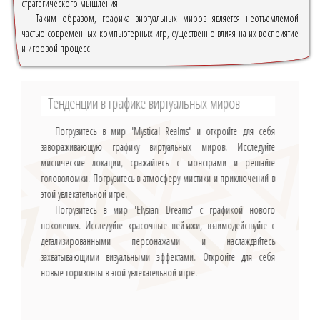
стратегического мышления.
Таким образом, графика виртуальных миров является неотъемлемой
частью современных компьютерных игр, существенно влияя на их восприятие
и игровой процесс.
Тенденции в графике виртуальных миров
Погрузитесь в мир 'Mystical Realms' и откройте для себя
завораживающую графику виртуальных миров. Исследуйте
мистические локации, сражайтесь с монстрами и решайте
головоломки. Погрузитесь в атмосферу мистики и приключений в
этой увлекательной игре.
Погрузитесь в мир 'Elysian Dreams' с графикой нового
поколения. Исследуйте красочные пейзажи, взаимодействуйте с
детализированными персонажами и наслаждайтесь
захватывающими визуальными эффектами. Откройте для себя
новые горизонты в этой увлекательной игре.