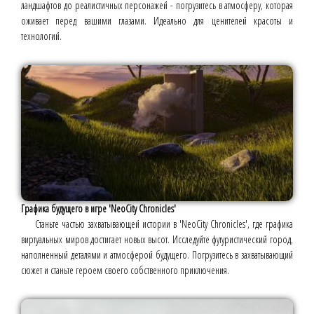
ландшафтов до реалистичных персонажей - погрузитесь в атмосферу, которая
оживает перед вашими глазами. Идеально для ценителей красоты и
технологий.
Графика будущего в игре 'NeoCity Chronicles'
Станьте частью захватывающей истории в 'NeoCity Chronicles', где графика
виртуальных миров достигает новых высот. Исследуйте футуристический город,
наполненный деталями и атмосферой будущего. Погрузитесь в захватывающий
сюжет и станьте героем своего собственного приключения.