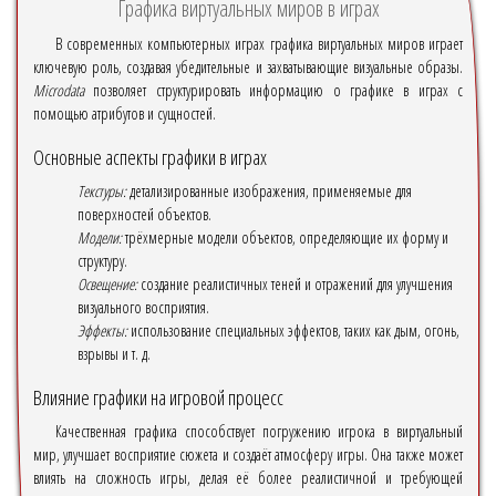
Графика виртуальных миров в играх
В современных компьютерных играх графика виртуальных миров играет
ключевую роль, создавая убедительные и захватывающие визуальные образы.
Microdata
позволяет структурировать информацию о графике в играх с
помощью атрибутов и сущностей.
Основные аспекты графики в играх
Текстуры:
детализированные изображения, применяемые для
поверхностей объектов.
Модели:
трёхмерные модели объектов, определяющие их форму и
структуру.
Освещение:
создание реалистичных теней и отражений для улучшения
визуального восприятия.
Эффекты:
использование специальных эффектов, таких как дым, огонь,
взрывы и т. д.
Влияние графики на игровой процесс
Качественная графика способствует погружению игрока в виртуальный
мир, улучшает восприятие сюжета и создаёт атмосферу игры. Она также может
влиять на сложность игры, делая её более реалистичной и требующей