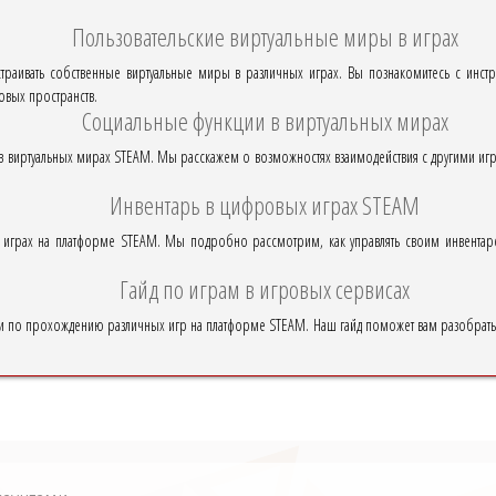
Пользовательские виртуальные миры в играх
страивать собственные виртуальные миры в различных играх. Вы познакомитесь с инст
овых пространств.
Социальные функции в виртуальных мирах
 в виртуальных мирах STEAM. Мы расскажем о возможностях взаимодействия с другими игро
Инвентарь в цифровых играх STEAM
 играх на платформе STEAM. Мы подробно рассмотрим, как управлять своим инвентарё
Гайд по играм в игровых сервисах
 по прохождению различных игр на платформе STEAM. Наш гайд поможет вам разобратьс