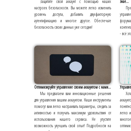
Защитите свой аккаунт с помощью наших
знае...
настроек безопасности. Вы можете легко изменить
Пр
уровень доступа, добавить двухфакторную
управл
аутентификацию и многое другое. Обеспечьте
форум
безопасность своих данных уже сегодня!
контент
- всё эт
Оптимизируйте управление своим аккаунтом с нами...
Управле
Мы предлагаем вам инновационные решения
Хот
для управления вашим аккаунтом. Наши инструменты
аккаун
помогут вам легко настраивать параметры, следить за
понятн
активностью и получать максимум удовольствия от
легко и
использования нашего сервиса. Не упустите
много
возможность улучшить свой опыт! Подробности на
оптими