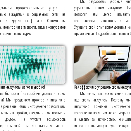
Мы разработали удобные инст
едлагаем профессиональные услуги по
управления вашим аккаунтом. Н
ению аккаунтами в социальных сетях, на
позволят вам легко изменять 
ах и других платформах. Оптимизация
контролировать активность и мно
а, мониторинг активности, анализ конкурентов
Улучшите свой опыт использования н
о входит в наши задачи.
прямо сейчас! Подробности в нашем 
ние аккаунтом: легко и удобно!
Как эффективно управлять своим аккаун
ите быстро и без проблем управлять своим
Мы знаем, как важно иметь пол
том? Мы предлагаем простое и интуитивно
над своим аккаунтом. Поэтому мы
ое решение! Наши инструменты позволят вам
интуитивно понятные инструменты
зменять настройки, следить за активностью и
которые позволят вам легко настраив
е другое. Не упустите возможность
и следить за активностью. Улучши
зировать свой опыт использования нашего
использования аккаунта уже сегодня