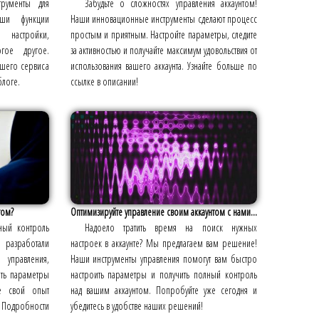
рументы для
Забудьте о сложностях управления аккаунтом!
аши функции
Наши инновационные инструменты сделают процесс
настройки,
простым и приятным. Настройте параметры, следите
гое другое.
за активностью и получайте максимум удовольствия от
ашего сервиса
использования вашего аккаунта. Узнайте больше по
блоге.
ссылке в описании!
том?
Оптимизируйте управление своим аккаунтом с нами...
ный контроль
Надоело тратить время на поиск нужных
 разработали
настроек в аккаунте? Мы предлагаем вам решение!
 управления,
Наши инструменты управления помогут вам быстро
ать параметры
настроить параметры и получить полный контроль
те свой опыт
над вашим аккаунтом. Попробуйте уже сегодня и
! Подробности
убедитесь в удобстве наших решений!