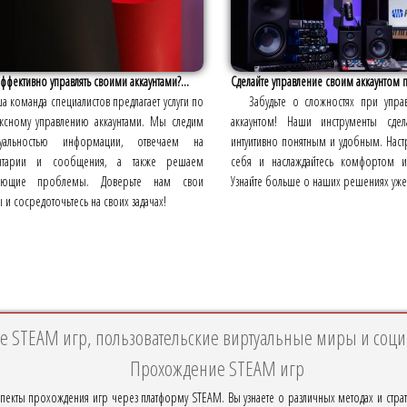
эффективно управлять своими аккаунтами?...
Сделайте управление своим аккаунтом 
а команда специалистов предлагает услуги по
Забудьте о сложностях при упра
ксному управлению аккаунтами. Мы следим
аккаунтом! Наши инструменты сде
туальностью информации, отвечаем на
интуитивно понятным и удобным. Наст
нтарии и сообщения, а также решаем
себя и наслаждайтесь комфортом ис
кающие проблемы. Доверьте нам свои
Узнайте больше о наших решениях уже
ы и сосредоточьтесь на своих задачах!
 STEAM игр, пользовательские виртуальные миры и соц
Прохождение STEAM игр
пекты прохождения игр через платформу STEAM. Вы узнаете о различных методах и стра