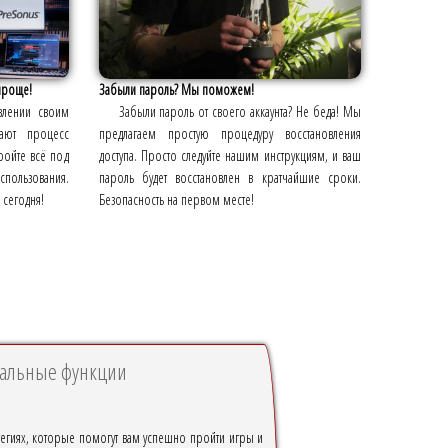
проще!
Забыли пароль? Мы поможем!
влении своим
Забыли пароль от своего аккаунта? Не беда! Мы
лают процесс
предлагаем простую процедуру восстановления
ройте всё под
доступа. Просто следуйте нашим инструкциям, и ваш
пользования.
пароль будет восстановлен в кратчайшие сроки.
 сегодня!
Безопасность на первом месте!
иальные функции
тегиях, которые помогут вам успешно пройти игры и