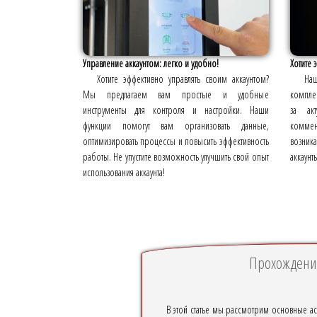
Управление аккаунтом: легко и удобно!
Хотите 
Хотите эффективно управлять своим аккаунтом?
Наш
Мы предлагаем вам простые и удобные
компле
инструменты для контроля и настройки. Наши
за ак
функции помогут вам организовать данные,
комме
оптимизировать процессы и повысить эффективность
возни
работы. Не упустите возможность улучшить свой опыт
аккаунт
использования аккаунта!
Прохождение
В этой статье мы рассмотрим основные ас