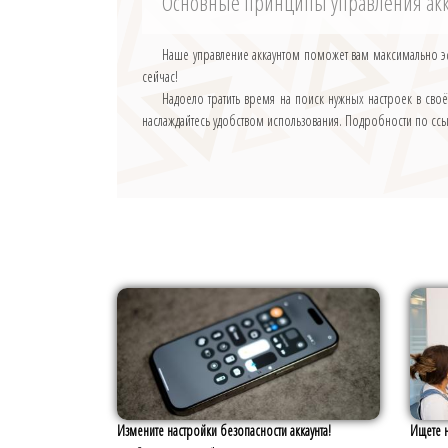
Основные принципы управления ак
Наше управление аккаунтом поможет вам максимально э
сейчас!
Надоело тратить время на поиск нужных настроек в св
наслаждайтесь удобством использования. Подробности по сс
Измените настройки безопасности аккаунта!
Ищете 